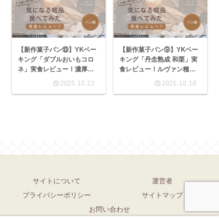
【新作菓子パン⑬】YKベー
【新作菓子パン⑨】YKベー
キング「ダブルおいもコロ
キング「丹念熟成 和栗」実
ネ」実食レビュー！濃厚な
食レビュー！ルヴァン種仕
芋クリームとホイップのダ
込みのふんわり生地と甘い
2025.10.22
2025.10.18
ブル食感を評価！
栗クリームを評価
サイトについて
運営者
プライバシーポリシー
サイトマップ
お問い合わせ