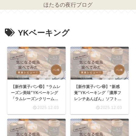
ほたるの夜行ブログ
YKベーキング
【新作菓子パン㊺】“ラムレ
【新作菓子パン㊹】“新感
ーズン美味”YKベーキング
覚”YKベーキング「濃厚フ
「ラムレーズンクリームロ
レンチあんぱん」ソフトフ
ール」濃厚クリームがコッ
ランスが絶妙！
2025.12.03
2025.12.03
ペパンにマッチ！