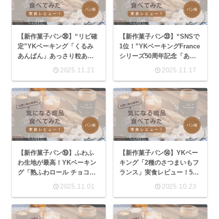
【新作菓子パン㊱】“リピ確
【新作菓子パン㉝】“SNSで
定”YKベーキング「くるみ
1位！”YKベーキングFrance
あんぱん」あっさり粒あん
シリーズ50周年記念「あん
とくるみのバランスが絶
マーガリンフランス」粒あ
2025.11.21
2025.11.17
妙！
んとマーガリンの相性抜群
【新作菓子パン⑲】ふわふ
【新作菓子パン⑭】YKベー
わ生地が最高！YKベーキン
キング「2種のさつまいもフ
グ「熟ふわロール チョコバ
ランス」実食レビュー！50
ナナ」はバナナよりチョコ
周年Franceシリーズの芋感
2025.11.01
2025.10.23
が強い？
は薄い？カロリーと価格を
評価