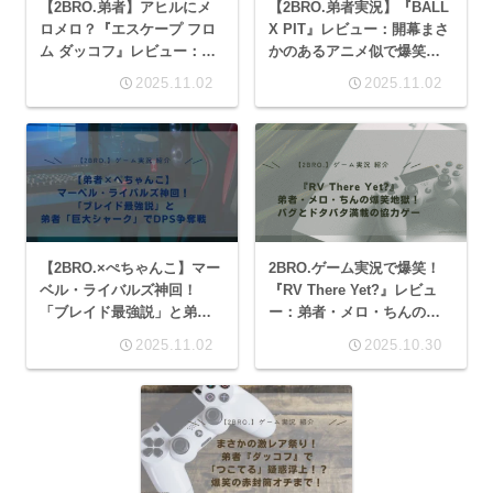
【2BRO.弟者】アヒルにメ
【2BRO.弟者実況】『BALL
ロメロ？『エスケープ フロ
X PIT』レビュー：開幕まさ
ム ダッコフ』レビュー：物
かのあるアニメ似で爆笑！
欲センサー発動の夜
蜘蛛絶叫と弱体化ビルドの
2025.11.02
2025.11.02
沼
【2BRO.×ぺちゃんこ】マー
2BRO.ゲーム実況で爆笑！
ベル・ライバルズ神回！
『RV There Yet?』レビュ
「ブレイド最強説」と弟者
ー：弟者・メロ・ちんの爆
「巨大シャーク」でDPS争
笑地獄！バグとドタバタ満
2025.11.02
2025.10.30
奪戦
載の協力ゲー