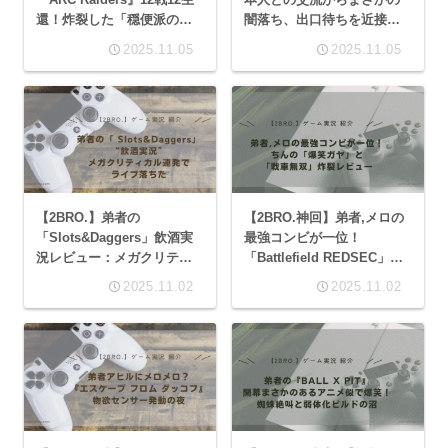
還！炸裂した「穏便派の皮
闇落ち、出口待ちを近接で
をかぶったゲスプレイ」
撃破！交渉はどこへ？光と
2025.11.05
2025.11.05
闇が交差した神回実況レポ
ート
【2BRO.】弟者の
【2BRO.神回】弟者,メロの
「Slots&Daggers」飲酒実
最強コンビが一位！
況レビュー：メガクリティ
「Battlefield REDSEC」ち
カル連発でライブ落ちた
んの「爆笑ガヤ」と「戦車
2025.11.02
2025.11.02
無双」炸裂レビュー