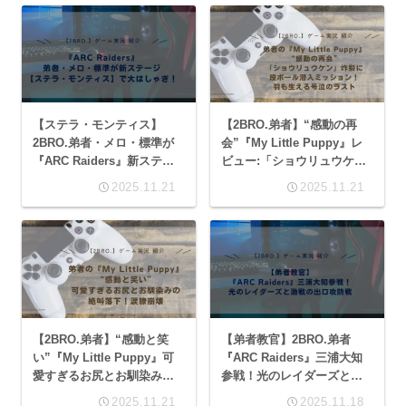
【ステラ・モンティス】
【2BRO.弟者】“感動の再
2BRO.弟者・メロ・標準が
会”『My Little Puppy』レ
『ARC Raiders』新ステー
ビュー:「ショウリュウケ
ジで大はしゃぎ！実況レビ
ン」炸裂に段ボール潜入ミ
2025.11.21
2025.11.21
ュー
ッション！羽も生える号泣
のラスト
【2BRO.弟者】“感動と笑
【弟者教官】2BRO.弟者
い”『My Little Puppy』可
『ARC Raiders』三浦大知
愛すぎるお尻とお馴染みの
参戦！光のレイダーズと激
絶叫落下！涙腺崩壊の実況
戦の出口攻防戦レビュー
2025.11.21
2025.11.18