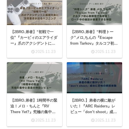
【2BRO.弟者】“初戦で一
【2BRO.弟者】“料理トー
位”『カービィのエアライダ
ク”メロ,ちんの『Escape
ー』爪のアクシデントに画
from Tarkov』タルコフ初心
面中央に注意書きが出るハ
者講習で鬼教官！ロード中
2025.11.23
2025.11.23
プニング
の雑談が貴重すぎる神回
【2BRO.弟者】1時間半の緊
【2BRO.】弟者の横に敵が
迫！メロ・ちんと『RV
いた！『ARC Raiders』レ
There Yet?』究極の集中と
ビュー「don’t shoot」成功
暴走の神回レビュー
に恐怖の病院体験
2025.11.23
2025.11.23