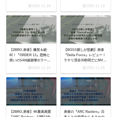
レビュー
実況レビュー
2025.11.18
2025.11.18
【2BRO.弟者】爆笑＆絶
【BOSS探しが悲劇】弟者
叫！『ORDER 13』恐怖と
『Delta Force』レビュー！
笑いのSAN値崩壊ホラー実
ラヤリ渓谷30秒死亡にMVP
況レビュー
級活躍、念願の戦闘機で大
2025.11.16
2025.11.05
はしゃぎ
【2BRO.弟者】4K最高画質
弟者の『ARC Raiders』日
『ARC Raiders』12戦12生
本人との交流からまさかの