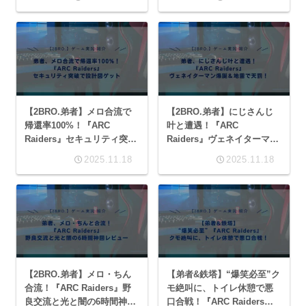
レビュー
【2BRO.弟者】メロ合流で
【2BRO.弟者】にじさんじ
帰還率100%！『ARC
叶と遭遇！『ARC
Raiders』セキュリティ突破
Raiders』ヴェネイターマン
で設計図ゲット、実況レビ
爆誕＆地雷で天罰！4K実況
2025.11.18
2025.11.18
ュー
レビュー
【2BRO.弟者】メロ・ちん
【弟者&鉄塔】“爆笑必至”ク
合流！『ARC Raiders』野
モ絶叫に、トイレ休憩で悪
良交流と光と闇の6時間神回
口合戦！『ARC Raiders』