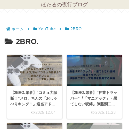
ほたるの夜行ブログ
ホーム
YouTube
2BRO.
2BRO.
【2BRO.弟者】“コミュ力診
【2BRO.弟者】“神業トラッ
断！”メロ、ちんの『おしゃ
パー”『「マニアック」・果
べりキング！』適当アドリ
てしない呪縛』伊藤潤二ホ
ブと「リセット土下座」爆
ラーで彫像を挑発する余裕
2025.12.04
2025.11.23
誕