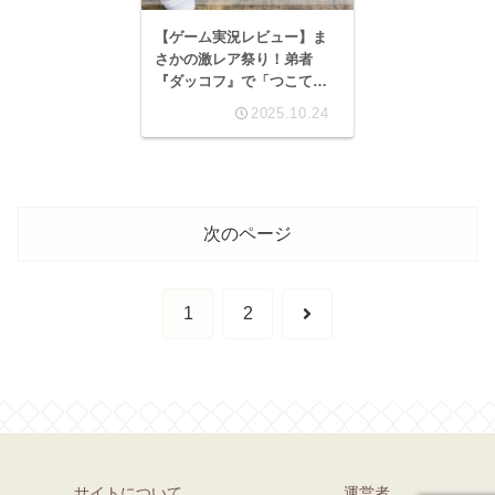
【ゲーム実況レビュー】ま
さかの激レア祭り！弟者
『ダッコフ』で「つこて
る」疑惑浮上！？爆笑の赤
2025.10.24
封筒オチまで！
次のページ
次
1
2
へ
サイトについて
運営者