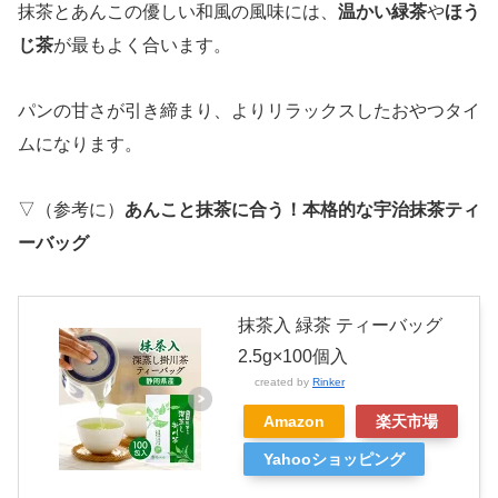
抹茶とあんこの優しい和風の風味には、
温かい緑茶
や
ほう
じ茶
が最もよく合います。
パンの甘さが引き締まり、よりリラックスしたおやつタイ
ムになります。
▽（参考に）
あんこと抹茶に合う！本格的な宇治抹茶ティ
ーバッグ
抹茶入 緑茶 ティーバッグ
2.5g×100個入
created by
Rinker
Amazon
楽天市場
Yahooショッピング