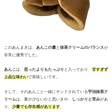
このあんまきは、
あんこの量
と
抹茶クリームのバランス
が
非常に優秀でした。
あんこ
は、
思ったよりもたっぷり
と入っており、
甘すぎず
上品な味わい
で美味しいです。
そして、そのあんこと一緒にサンドされている
宇治抹茶ク
リーム
は、量が少ないかと思いきや、
しっかりと苦み
があ
り、
少量でも存在感があります
。