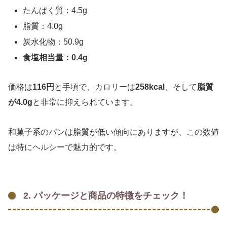
たんぱく質：4.5g
脂質：4.0g
炭水化物：50.9g
食塩相当量：0.4g
価格は
116円
と手頃で、カロリーは
258kcal
、そして
脂質
が4.0g
と非常に抑えられています。
和菓子系のパンは脂質が低い傾向にありますが、この数値
は特にヘルシーで魅力的です。
2. パッケージと商品の特徴をチェック！