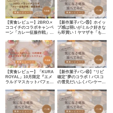
【実食レビュー】2BRO.×
【新作菓子パン㉖】ホイッ
ココイチのコラボキャンペ
プ感は弱いがミルク好きな
ーン「カレー征服作戦」徹
ら即買い！ヤマザキ「もち
底攻略！おすすめカレー・
もち食感のパンケーキ ダ
ステッカー・壁紙情報総ま
ブルミルク」
とめ
【実食レビュー】「KURA
【新作菓子パン㊵】“リピ
ROYAL」10月限定『エメ
確定”夢のコラボ！パスコ
ラルドマスカットパフェ』
の雪見だいふくパンケーキ
はまさに“食べる宝石”！美
の味とは
味しさの秘密と完売注意
報！