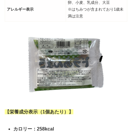
卵、小麦、乳成分、大豆
アレルギー表示
※はちみつが含まれており1歳未
満は注意
【
栄養成分表示
（1個あたり）】
カロリー
：258kcal