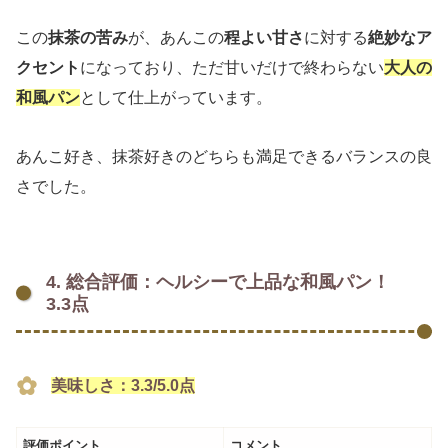
この
抹茶の苦み
が、あんこの
程よい甘さ
に対する
絶妙なア
クセント
になっており、ただ甘いだけで終わらない
大人の
和風パン
として仕上がっています。
あんこ好き、抹茶好きのどちらも満足できるバランスの良
さでした。
4. 総合評価：ヘルシーで上品な和風パン！
3.3点
美味しさ：3.3/5.0点
評価ポイント
コメント