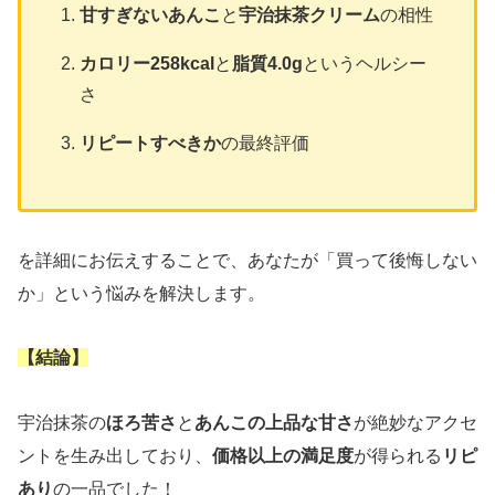
甘すぎないあんこ
と
宇治抹茶クリーム
の相性
カロリー258kcal
と
脂質4.0g
というヘルシー
さ
リピートすべきか
の最終評価
を詳細にお伝えすることで、あなたが「買って後悔しない
か」という悩みを解決します。
【結論】
宇治抹茶の
ほろ苦さ
と
あんこの上品な甘さ
が絶妙なアクセ
ントを生み出しており、
価格以上の満足度
が得られる
リピ
あり
の一品でした！