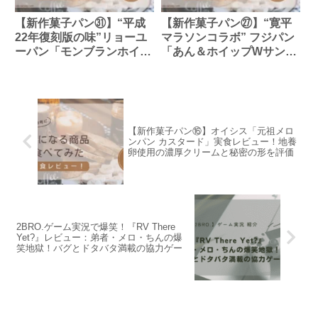
【新作菓子パン㉛】“平成
【新作菓子パン㉗】“寛平
22年復刻版の味”リョーユ
マラソンコラボ” フジパン
ーパン「モンブランホイッ
「あん＆ホイップWサン
プ」濃厚栗ペーストでリピ
ド」レビュー！甘さ控えめ
確定！
であっさり食べられる！
【新作菓子パン⑯】オイシス「元祖メロ
ンパン カスタード」実食レビュー！地養
卵使用の濃厚クリームと秘密の形を評価
2BRO.ゲーム実況で爆笑！『RV There
Yet?』レビュー：弟者・メロ・ちんの爆
笑地獄！バグとドタバタ満載の協力ゲー