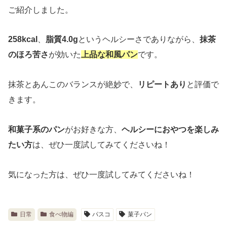
ご紹介しました。
258kcal
、
脂質4.0g
というヘルシーさでありながら、
抹茶
のほろ苦さ
が効いた
上品な和風パン
です。
抹茶とあんこのバランスが絶妙で、
リピートあり
と評価で
きます。
和菓子系のパン
がお好きな方、
ヘルシーにおやつを楽しみ
たい方
は、ぜひ一度試してみてくださいね！
気になった方は、ぜひ一度試してみてくださいね！
日常
食べ物編
パスコ
菓子パン